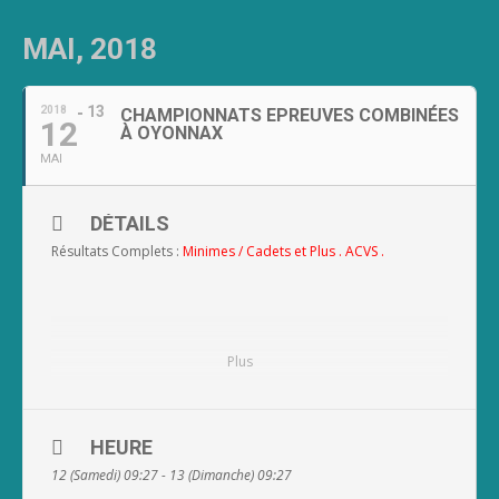
MAI, 2018
13
2018
CHAMPIONNATS EPREUVES COMBINÉES
12
À OYONNAX
MAI
DÉTAILS
Résultats Complets :
Minimes
/
Cadets et Plus
.
ACVS
.
Plus
HEURE
12 (Samedi) 09:27 - 13 (Dimanche) 09:27