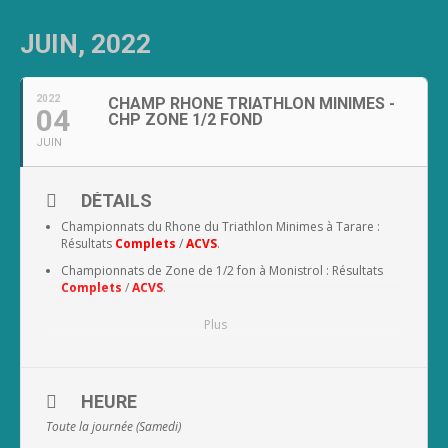
JUIN, 2022
2022
CHAMP RHONE TRIATHLON MINIMES -
04
CHP ZONE 1/2 FOND
JUIN
DÉTAILS
Championnats du Rhone du Triathlon Minimes à Tarare :
Résultats
Complets
/
ACVS
.
Championnats de Zone de 1/2 fon à Monistrol : Résultats
Complets
/
ACVS
.
Plus
HEURE
Toute la journée (Samedi)