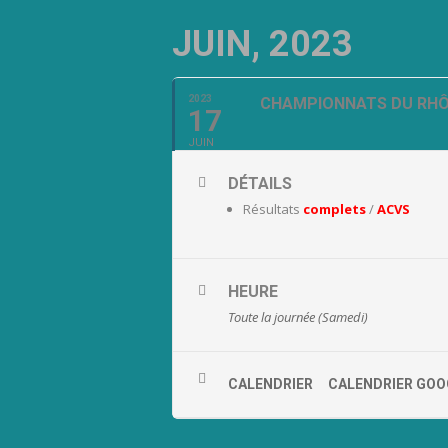
JUIN, 2023
2023
CHAMPIONNATS DU RHÔN
17
JUIN
DÉTAILS
Résultats
complets
/
ACVS
HEURE
Toute la journée (Samedi)
CALENDRIER
CALENDRIER GOO