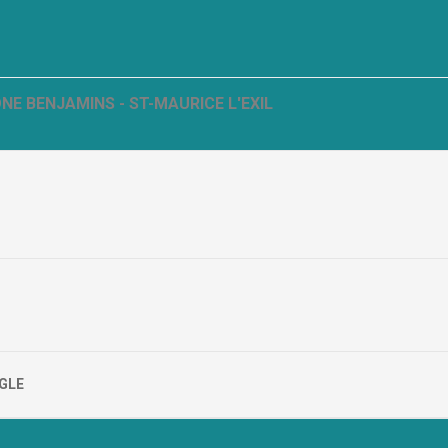
E BENJAMINS - ST-MAURICE L'EXIL
GLE