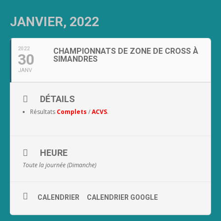
JANVIER, 2022
2022
CHAMPIONNATS DE ZONE DE CROSS À
30
SIMANDRES
JANV
DÉTAILS
Résultats
Complets
/
ACVS
.
HEURE
Toute la journée (Dimanche)
CALENDRIER
CALENDRIER GOOGLE