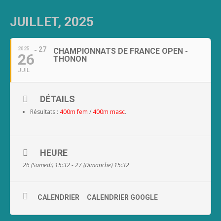
JUILLET, 2025
27
2025
CHAMPIONNATS DE FRANCE OPEN -
26
THONON
JUIL
DÉTAILS
Résultats :
400m fem
/
400m masc
.
HEURE
26 (Samedi) 15:32 - 27 (Dimanche) 15:32
CALENDRIER
CALENDRIER GOOGLE