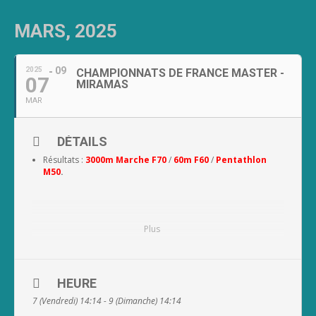
MARS, 2025
09
2025
CHAMPIONNATS DE FRANCE MASTER -
07
MIRAMAS
MAR
DÉTAILS
Résultats :
3000m Marche F70
/
60m F60
/
Pentathlon
M50
.
Plus
HEURE
7 (Vendredi) 14:14 - 9 (Dimanche) 14:14