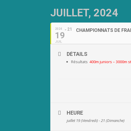
JUILLET, 2024
21
2024
CHAMPIONNATS DE FRAN
19
JUIL
DÉTAILS
Résultats
400m juniors
–
3000m st
HEURE
juillet 19 (Vendredi) - 21 (Dimanche)