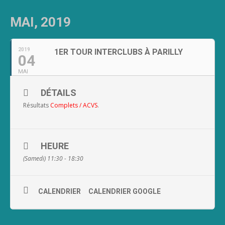
MAI, 2019
2019
1ER TOUR INTERCLUBS À PARILLY
04
MAI
DÉTAILS
Résultats
Complets
/
ACVS
.
HEURE
(Samedi) 11:30 - 18:30
CALENDRIER
CALENDRIER GOOGLE