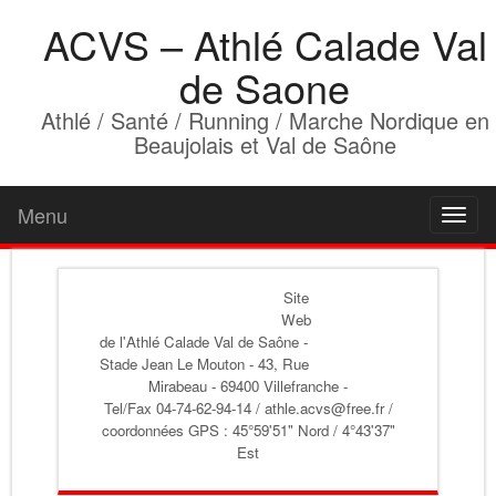
ACVS – Athlé Calade Val
de Saone
Athlé / Santé / Running / Marche Nordique en
Beaujolais et Val de Saône
Menu
Toggl
naviga
Site
Web
de l'Athlé Calade Val de Saône
-
Stade Jean Le Mouton - 43, Rue
Mirabeau - 69400 Villefranche -
Tel/Fax 04-74-62-94-14 / athle.acvs@free.fr /
coordonnées GPS : 45°59'51" Nord / 4°43'37"
Est