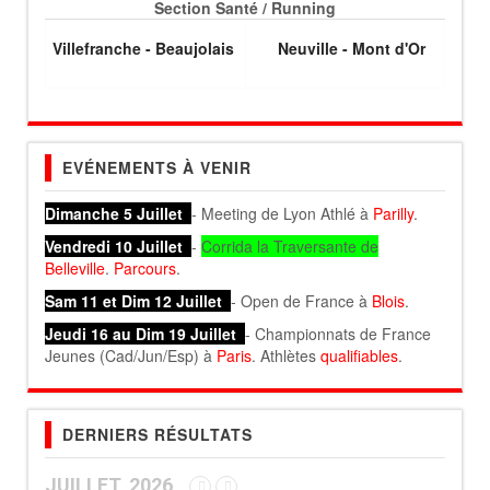
Section Santé / Running
Villefranche - Beaujolais
Neuville - Mont d'Or
EVÉNEMENTS À VENIR
Dimanche 5 Juillet
- Meeting de Lyon Athlé à
Parilly
.
Vendredi 10 Juillet
-
Corrida la Traversante de
Belleville
.
Parcours
.
Sam 11 et Dim 12 Juillet
- Open de France à
Blois
.
Jeudi 16 au Dim 19 Juillet
- Championnats de France
Jeunes (Cad/Jun/Esp) à
Paris
. Athlètes
qualifiables
.
DERNIERS RÉSULTATS
JUILLET, 2026