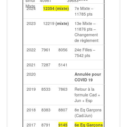
simul
40981
39653
Mixte
2024
12354
(mixte)
7e Mixte –
11785 pts
2023
12219
(mixte)
13e Mixte –
11876 pts –
Changement
de règlement
2022
7961
8056
24e Filles –
7542 pts
2021
7287
5141
2020
Annulée pour
COVID 19
2019
8533
7863
Retour à la
formule Cad +
Jun + Esp
2018
8383
8807
8e Eq Garçons
(Cad/Jun)
2017
8791
9145
6e Eq Garçons