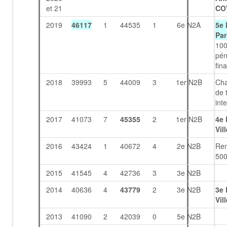
et 21
CO
2019
46117
1
44535
1
6e N2A
5e 
Par
100
pén
fina
2018
39993
5
44009
3
1er N2B
Ch
de 
int
2017
41073
7
45355
2
1er N2B
4e 
Vil
2016
43424
1
40672
4
2e N2B
Re
500
2015
41545
4
42736
3
3e N2B
2014
40636
4
43779
2
3e N2B
3e 
Vil
2013
41090
2
42039
0
5e N2B