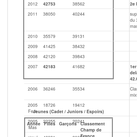
2012
42753
38562
2e 
2011
38050
40244
sup
du
mas
2010
35579
39131
2009
41425
38432
2008
42120
39843
2007
42183
41682
1er
del
42.
2006
36246
35534
Cla
mix
2005
18726
19412
Fem
Jeunes (Cadet / Juniors / Espoirs)
2005
22255
20241
Année
Filles
Garçons
Classement
Mas
Champ de
France