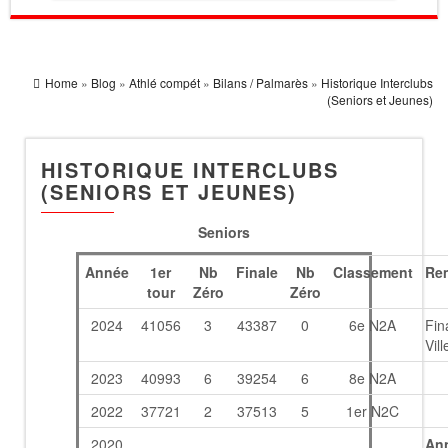
Home
»
Blog
»
Athlé compét
»
Bilans / Palmarès
»
Historique Interclubs
(Seniors et Jeunes)
HISTORIQUE INTERCLUBS
(SENIORS ET JEUNES)
Seniors
Année
1er
Nb
Finale
Nb
Classement
Re
tour
Zéro
Zéro
2024
41056
3
43387
0
6e N2A
Fin
Vil
2023
40993
6
39254
6
8e N2A
2022
37721
2
37513
5
1er N2C
2020
An